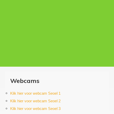
Webcams
Klik hier voor webcam Seoel 1
Klik hier voor webcam Seoel 2
Klik hier voor webcam Seoel 3