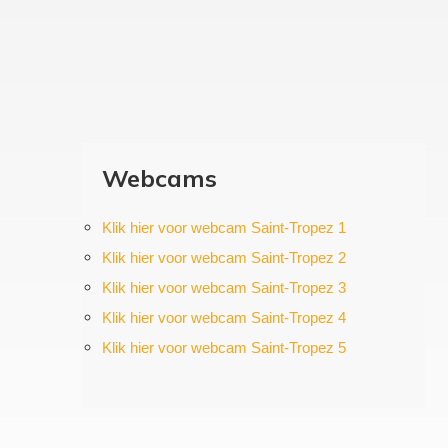
Webcams
Klik hier voor webcam Saint-Tropez 1
Klik hier voor webcam Saint-Tropez 2
Klik hier voor webcam Saint-Tropez 3
Klik hier voor webcam Saint-Tropez 4
Klik hier voor webcam Saint-Tropez 5