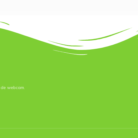
ia de webcam.