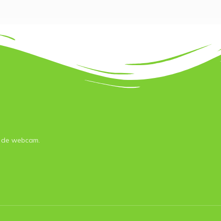
ia de webcam.