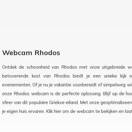
Webcam Rhodos
Ontdek de schoonheid van Rhodos met onze uitgebreide w
betoverende kust van Rhodos biedt je een unieke kijk 
evenementen. Of je nu je vakantie voorbereidt of simpelweg w
onze Rhodos webcam is de perfecte oplossing. Blijf op de ho
sfeer van dit populaire Griekse eiland. Met onze geoptimalis
je eigen huis ervaren. Klik hier om de webcam te bekijken en laat