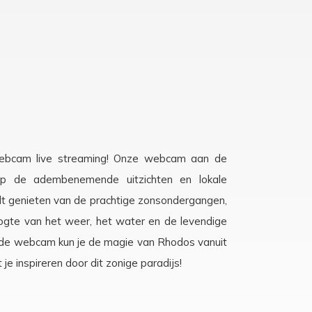
ebcam live streaming! Onze webcam aan de
op de adembenemende uitzichten en lokale
ilt genieten van de prachtige zonsondergangen,
ogte van het weer, het water en de levendige
eerde webcam kun je de magie van Rhodos vanuit
 je inspireren door dit zonige paradijs!