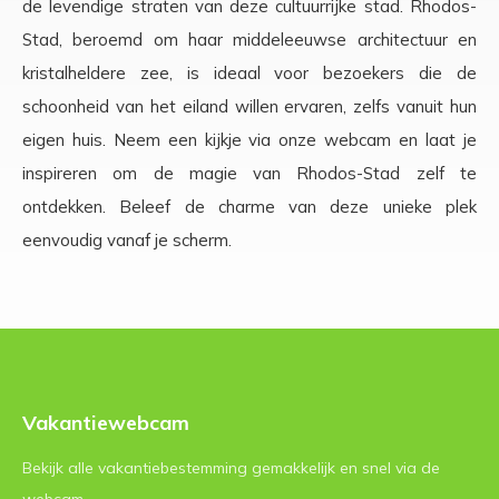
de levendige straten van deze cultuurrijke stad. Rhodos-
Stad, beroemd om haar middeleeuwse architectuur en
kristalheldere zee, is ideaal voor bezoekers die de
schoonheid van het eiland willen ervaren, zelfs vanuit hun
eigen huis. Neem een kijkje via onze webcam en laat je
inspireren om de magie van Rhodos-Stad zelf te
ontdekken. Beleef de charme van deze unieke plek
eenvoudig vanaf je scherm.
Vakantiewebcam
Bekijk alle vakantiebestemming gemakkelijk en snel via de