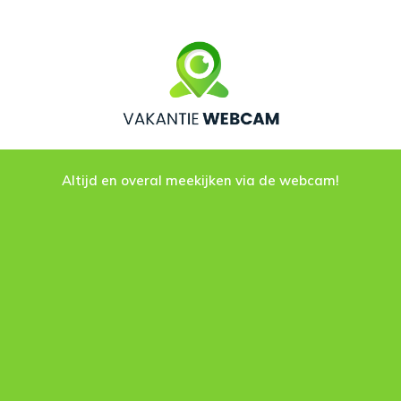
Altijd en overal meekijken via de webcam!