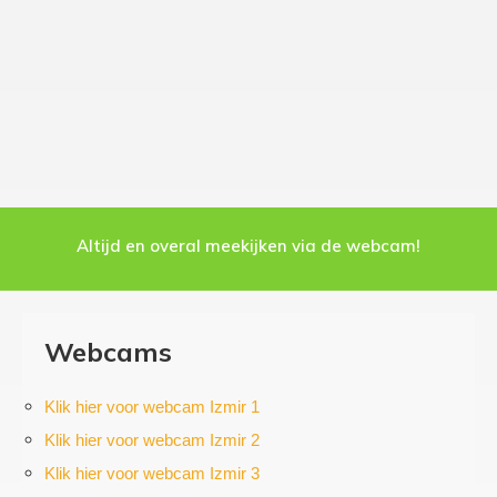
Altijd en overal meekijken via de webcam!
Webcams
Klik hier voor webcam Izmir 1
Klik hier voor webcam Izmir 2
Klik hier voor webcam Izmir 3