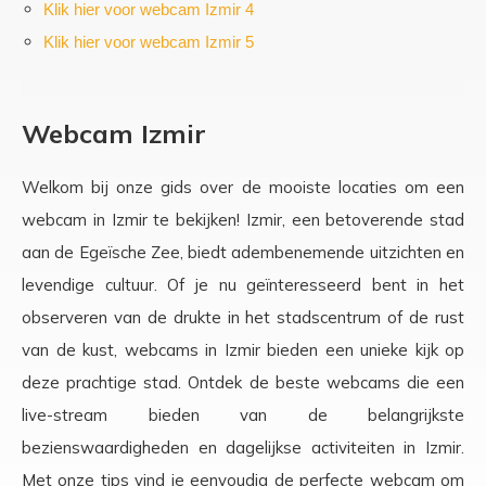
Klik hier voor webcam Izmir 4
Klik hier voor webcam Izmir 5
Webcam Izmir
Welkom bij onze gids over de mooiste locaties om een
webcam in Izmir te bekijken! Izmir, een betoverende stad
aan de Egeïsche Zee, biedt adembenemende uitzichten en
levendige cultuur. Of je nu geïnteresseerd bent in het
observeren van de drukte in het stadscentrum of de rust
van de kust, webcams in Izmir bieden een unieke kijk op
deze prachtige stad. Ontdek de beste webcams die een
live-stream bieden van de belangrijkste
bezienswaardigheden en dagelijkse activiteiten in Izmir.
Met onze tips vind je eenvoudig de perfecte webcam om