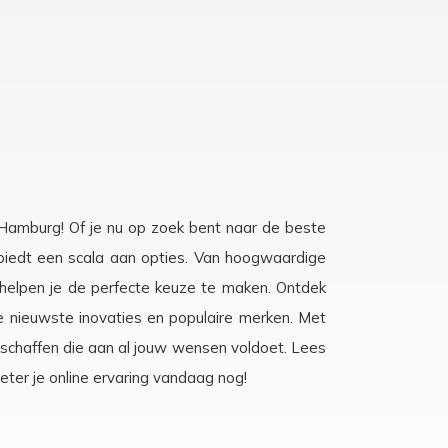
Hamburg! Of je nu op zoek bent naar de beste
biedt een scala aan opties. Van hoogwaardige
j helpen je de perfecte keuze te maken. Ontdek
nieuwste inovaties en populaire merken. Met
 schaffen die aan al jouw wensen voldoet. Lees
ter je online ervaring vandaag nog!