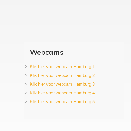
Webcams
Klik hier voor webcam Hamburg 1
Klik hier voor webcam Hamburg 2
Klik hier voor webcam Hamburg 3
Klik hier voor webcam Hamburg 4
Klik hier voor webcam Hamburg 5