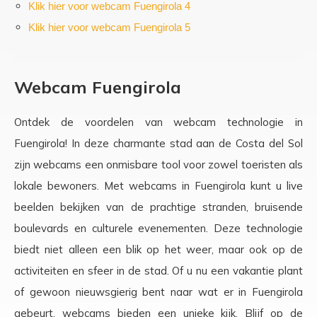
Klik hier voor webcam Fuengirola 4
Klik hier voor webcam Fuengirola 5
Webcam Fuengirola
Ontdek de voordelen van webcam technologie in
Fuengirola! In deze charmante stad aan de Costa del Sol
zijn webcams een onmisbare tool voor zowel toeristen als
lokale bewoners. Met webcams in Fuengirola kunt u live
beelden bekijken van de prachtige stranden, bruisende
boulevards en culturele evenementen. Deze technologie
biedt niet alleen een blik op het weer, maar ook op de
activiteiten en sfeer in de stad. Of u nu een vakantie plant
of gewoon nieuwsgierig bent naar wat er in Fuengirola
gebeurt, webcams bieden een unieke kijk. Blijf op de