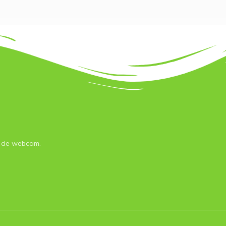
ia de webcam.