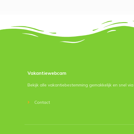
Vakantiewebcam
Bekijk alle vakantiebestemming gemakkelijk en snel v
Contact