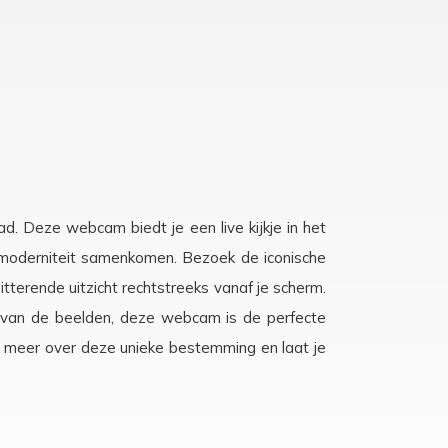
. Deze webcam biedt je een live kijkje in het
 moderniteit samenkomen. Bezoek de iconische
itterende uitzicht rechtstreeks vanaf je scherm.
n van de beelden, deze webcam is de perfecte
ek meer over deze unieke bestemming en laat je