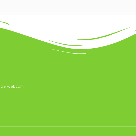
ia de webcam.