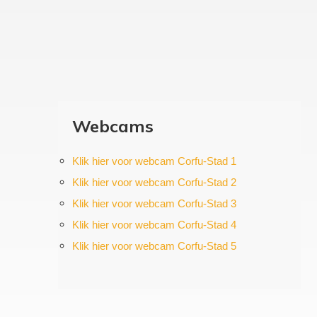
Webcams
Klik hier voor webcam Corfu-Stad 1
Klik hier voor webcam Corfu-Stad 2
Klik hier voor webcam Corfu-Stad 3
Klik hier voor webcam Corfu-Stad 4
Klik hier voor webcam Corfu-Stad 5